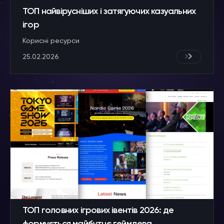
ТОП найвірусніших і затягуючих казуальних
ігор
Корисні ресурси
25.02.2026
ТОП головних ігрових івентів 2026: де