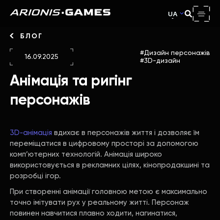
UA
БЛОГ
Дизайн персонажів
16.09.2025
3D-дизайн
Анімація та ригінг
персонажів
3D-анімація
вдихає в персонажів життя і дозволяє їм
переміщатися в цифровому просторі за допомогою
комп’ютерних технологій. Анімація широко
використовується в рекламних цілях, кінопродакшині та
розробці ігор.
При створенні анімації головною метою є максимально
точно імітувати рух у реальному житті. Персонаж
повинен навчитися плавно ходити, нагинатися,