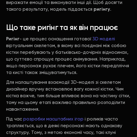
виражати емоції та виконувати інші дії. Щоб досягти
такого результату, модель піддається
ригінгу
.
Що таке ригінг та як він працює
Ригінг
- це процес оснащення готової
3D моделі
віртуальним скелетом, в якому всі поєднані між собою
кістки перебувають у батьківсько-дочірніх відносинах,
що суттєво спрощує процес анімування. Наприклад,
якщо персонаж рухає плечем, його кістки передпліччя
та кисті також зміщуватимуться.
Для налаштування взаємодії 3D-моделі зі скелетом
дизайнер вручну встановлює вагу кожної кістки. Чим
кістка важче, тим більше впливає вона на частину сітки,
тому на цьому етапі важливо правильно розподілити
навантаження.
Під час
розробки масштабних ігор
і роликів часто
трапляється, що в деякі персонажі мають однакову
структуру. Тому, з метою економії часу, такі клуні