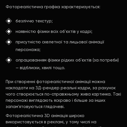
Фотореалістична графіка характеризується:
безліччю текстур;
наявністю фізики всіх об'єктів у кадрі;
присутністю скелетної та лицьової анімації
персонажа;
опрацюванням фізики рідких об'єктів (за потреби)
— відблиски, хвилі тощо.
При створенні фотореалістичної анімації можна
накладати на 3Д-рендер реальні кадри, за рахунок
чого створюється по-справжньому жива картинка. Такі
персонажі виглядають яскраво і більше за інших
запам'ятовуються глядачеві.
Фотореалістична 3D анімація широко
використовується в рекламі, у тому числі на