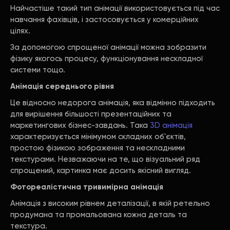
Найчастіше такий тип анімації використовується під час
навчання фахівців, і застосовується у комерційних
цілях.
За допомогою спрощеної анімації можна зобразити
фізику якогось процесу, функціонування нескладної
системи тощо.
Анімація середнього рівня
Це відносно недорога анімація, яка відмінно підходить
для вирішення більшості презентаційних та
маркетингових бізнес-завдань. Така
3D анімація
характеризується мінімумом складних об'єктів,
простою фізикою зображення та нескладними
текстурами. Незважаючи на те, що візуальний ряд
спрощений, картинка має досить якісний вигляд.
Фотореалістична тривимірна анімація
Анімація з високим рівнем деталізації, в якій ретельно
продумана та промальована кожна деталь та
текстура.