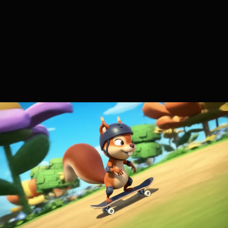
Подібні статті
Як низькополігональна графіка використовується в
3D-іграх
Графіка є найважливішим елементом сучасних ігор. І якщо
одні розробники прагнуть відтворити фотореалістичну
картинку, яка не відрізняється від реальності, то інші,
навпаки, віддають перевагу простим …