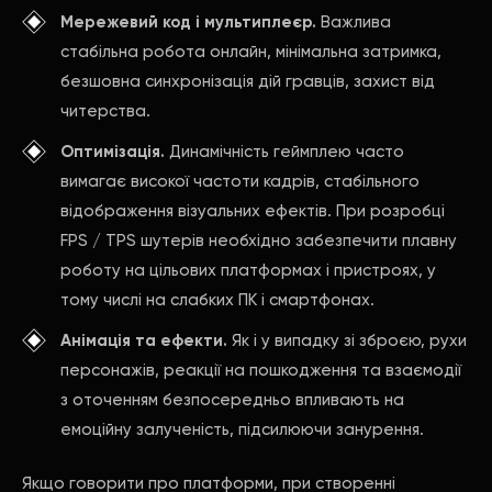
Мережевий код і мультиплеєр.
Важлива
стабільна робота онлайн, мінімальна затримка,
безшовна синхронізація дій гравців, захист від
читерства.
Оптимізація.
Динамічність геймплею часто
вимагає високої частоти кадрів, стабільного
відображення візуальних ефектів. При розробці
FPS / TPS шутерів необхідно забезпечити плавну
роботу на цільових платформах і пристроях, у
тому числі на слабких ПК і смартфонах.
Анімація та ефекти.
Як і у випадку зі зброєю, рухи
персонажів, реакції на пошкодження та взаємодії
з оточенням безпосередньо впливають на
емоційну залученість, підсилюючи занурення.
Якщо говорити про платформи, при створенні