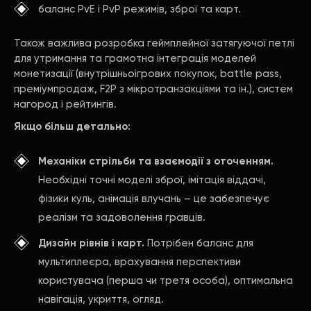
баланс PvE і PvP режимів, зброї та карт.
Також важлива розробка геймплейної затягуючої петлі
для утримання та грамотна інтеграція моделей
монетизації (внутрішньоігрових покупок, battle pass,
преміумпродаж, F2P з мікротранзакціями та ін.), систем
нагород і рейтингів.
Якщо більш детально:
Механіки стрільби та взаємодії з оточенням.
Необхідні точні моделі зброї, імітація віддачі,
фізики куль, анімація влучань – це забезпечує
реалізм та задоволення гравців.
Дизайн рівнів і карт.
Потрібен баланс для
мультиплеєра, врахування перспективи
користувача (перша чи третя особа), оптимальна
навігація, укриття, огляд.