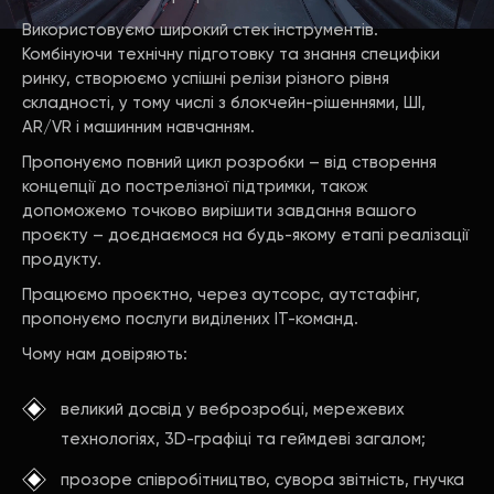
Використовуємо широкий стек інструментів.
Комбінуючи технічну підготовку та знання специфіки
ринку, створюємо успішні релізи різного рівня
складності, у тому числі з блокчейн-рішеннями, ШІ,
AR/VR і машинним навчанням.
Пропонуємо повний цикл розробки – від створення
концепції до пострелізної підтримки, також
допоможемо точково вирішити завдання вашого
проєкту – доєднаємося на будь-якому етапі реалізації
продукту.
Працюємо проєктно, через аутсорс, аутстафінг,
пропонуємо послуги виділених IT-команд.
Чому нам довіряють:
великий досвід у веброзробці, мережевих
технологіях, 3D-графіці та геймдеві загалом;
прозоре співробітництво, сувора звітність, гнучка