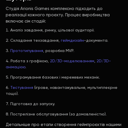
Студія Arionis Games комплексно підходить до
реалізації кожного проєкту. Процес виробництва
включає сім стадій:
Аналіз завдання, ринку, цільової аудиторії.
Складання техзавдання,
геймдизайн
-документа.
Прототипування
, розробка MVP.
Робота з графікою,
2D/3D-моделюванням
,
2D/3D-
анімацією
.
Програмування базових і мережевих механік.
Тестування
(ігрове, навантажувальне, мультиплеєрне
тощо).
Підготовка до запуску.
Пострелізне обслуговування (за домовленістю).
Детальніше про етапи створення геймпроєктів нашими