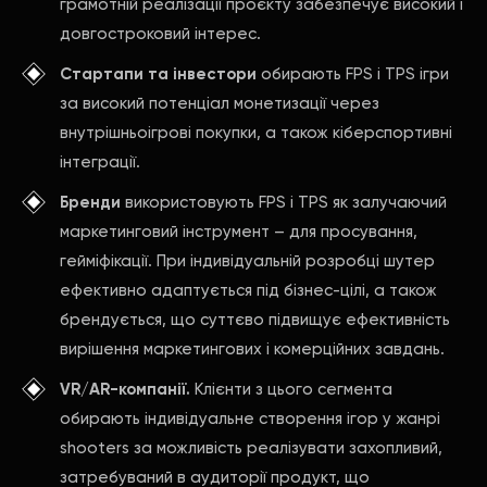
грамотній реалізації проєкту забезпечує високий і
довгостроковий інтерес.
Стартапи та інвестори
обирають FPS і TPS ігри
за високий потенціал монетизації через
внутрішньоігрові покупки, а також кіберспортивні
інтеграції.
Бренди
використовують FPS і TPS як залучаючий
маркетинговий інструмент – для просування,
гейміфікації. При індивідуальній розробці шутер
ефективно адаптується під бізнес-цілі, а також
брендується, що суттєво підвищує ефективність
вирішення маркетингових і комерційних завдань.
VR/AR-компанії.
Клієнти з цього сегмента
обирають індивідуальне створення ігор у жанрі
shooters за можливість реалізувати захопливий,
затребуваний в аудиторії продукт, що