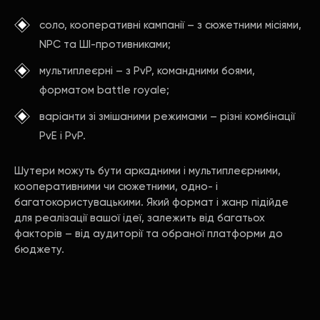
соло, кооперативні кампанії – з сюжетними місіями,
NPC та ШІ-противниками;
мультиплеєрні – з PvP, командними боями,
форматом battle royale;
варіанти зі змішаними режимами – різні комбінації
PvE і PvP.
Шутери можуть бути аркадними і мультиплеєрними,
кооперативними чи сюжетними, одно- і
багатокористувацькими. Який формат і жанр підійде
для реалізації вашої ідеї, залежить від багатьох
факторів – від аудиторії та обраної платформи до
бюджету.