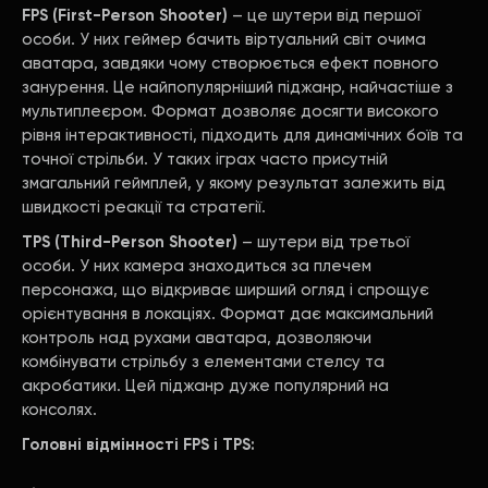
FPS (First-Person Shooter)
– це шутери від першої
особи. У них геймер бачить віртуальний світ очима
аватара, завдяки чому створюється ефект повного
занурення. Це найпопулярніший піджанр, найчастіше з
мультиплеєром. Формат дозволяє досягти високого
рівня інтерактивності, підходить для динамічних боїв та
точної стрільби. У таких іграх часто присутній
змагальний геймплей, у якому результат залежить від
швидкості реакції та стратегії.
TPS (Third-Person Shooter)
– шутери від третьої
особи. У них камера знаходиться за плечем
персонажа, що відкриває ширший огляд і спрощує
орієнтування в локаціях. Формат дає максимальний
контроль над рухами аватара, дозволяючи
комбінувати стрільбу з елементами стелсу та
акробатики. Цей піджанр дуже популярний на
консолях.
Головні відмінності FPS і TPS: