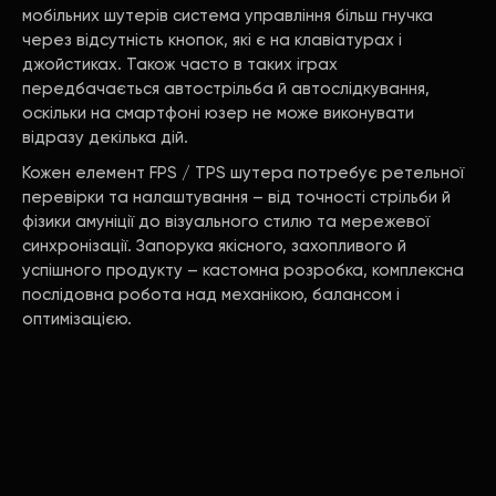
мобільних шутерів система управління більш гнучка
через відсутність кнопок, які є на клавіатурах і
джойстиках. Також часто в таких іграх
передбачається автострільба й автослідкування,
оскільки на смартфоні юзер не може виконувати
відразу декілька дій.
Кожен елемент FPS / TPS шутера потребує ретельної
перевірки та налаштування – від точності стрільби й
фізики амуніції до візуального стилю та мережевої
синхронізації. Запорука якісного, захопливого й
успішного продукту – кастомна розробка, комплексна
послідовна робота над механікою, балансом і
оптимізацією.