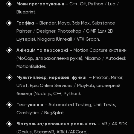
Мови програмування
– C++, C#, Python / Lua /
Blueprint.
Графіка
– Blender, Maya, 3ds Max, Substance
Painter / Designer, Photoshop / GIMP (для 2D
шутерів), Niagara (Unreal) / VFX Graph.
Анімація та персонажі
– Motion Capture системи
(MoCap, для захоплення рухів), Mixamo / Autodesk
MotionBuilder.
Мультиплеєр, мережеві функції
– Photon, Mirror,
UNet, Epic Online Services / PlayFab, серверний
бекенд (Node.js, C++, Python).
Тестування
– Automated Testing, Unit Tests,
Crashlytics / BugSplat.
Віртуальна/доповнена реальність
– VR / AR SDK
(Oculus, SteamVR, ARKit/ARCore).