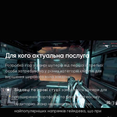
Для кого актуальна послуга
Розробка ігор у жанрі шутерів від першої й третьої
особи затребувана у різних категорій клієнтів для
вирішення широкого кола завдань:
Видавці та ігрові студії
замовляють шутери для
розширення портфоліо та виходу на масову
аудиторію. Жанр незмінно входить у топ
найпопулярніших напрямків геймдева, що при