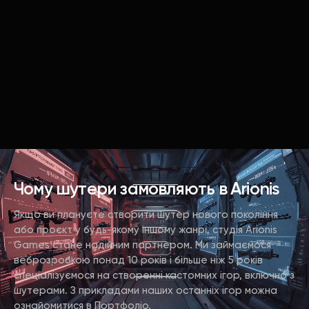
Чому шутери замовляють в Arionis
Якщо ви плануєте створити шутер нового покоління
або проєкт у будь-якому іншому жанрі, студія Arionis
Games стане надійним партнером. Ми займаємося
веброзробкою понад 10 років і більше ніж 5 років
спеціалізуємося на створенні кастомних ігор, включно з
шутерами. З прикладами наших останніх ігор можна
ознайомитися в Портфоліо.