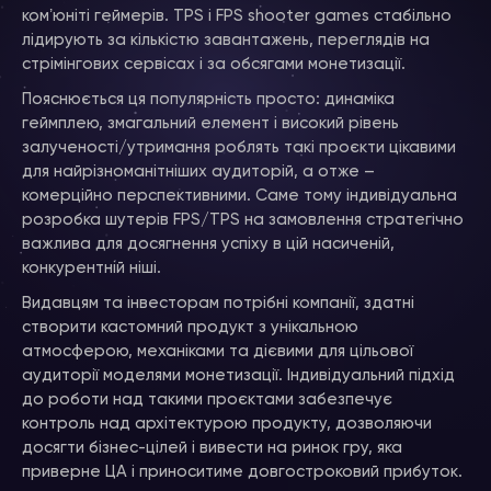
комʼюніті геймерів. TPS і FPS shooter games стабільно
лідирують за кількістю завантажень, переглядів на
стрімінгових сервісах і за обсягами монетизації.
Пояснюється ця популярність просто: динаміка
геймплею, змагальний елемент і високий рівень
залученості/утримання роблять такі проєкти цікавими
для найрізноманітніших аудиторій, а отже –
комерційно перспективними. Саме тому індивідуальна
розробка шутерів FPS/TPS на замовлення стратегічно
важлива для досягнення успіху в цій насиченій,
конкурентній ніші.
Видавцям та інвесторам потрібні компанії, здатні
створити кастомний продукт з унікальною
атмосферою, механіками та дієвими для цільової
аудиторії моделями монетизації. Індивідуальний підхід
до роботи над такими проєктами забезпечує
контроль над архітектурою продукту, дозволяючи
досягти бізнес-цілей і вивести на ринок гру, яка
приверне ЦА і приноситиме довгостроковий прибуток.