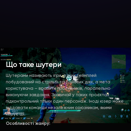
Що таке шутери
Шутерами називають ігри, в яких геймплей
побудований на стрільбі та бойових діях, а мета
користувача – вразити противників, паралельно
виконуючи завдання. Зазвичай у таких проєктах
підконтрольний тільки один персонаж. Іноді юзер може
віддавати команди незалежним союзникам, якими
керує ШІ.
Особливості жанру: