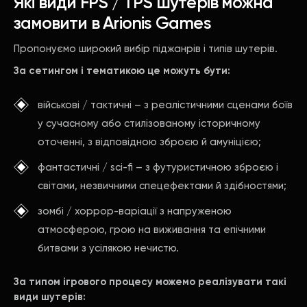
Які види FPS / TPS шутерів можна
замовити в Arionis Games
Пропонуємо широкий вибір піджанрів і типів шутерів.
За сетингом і тематикою це можуть бути:
військові / тактичні – з реалістичними сценами боїв
у сучасному або стилізованому історичному
оточенні, з відповідною зброєю й амуніцією;
фантастичні / sci-fi – з футуристичною зброєю і
світами, незвичними спецефектами й здібностями;
зомбі / хоррор-варіації з напруженою
атмосферою, грою на виживання та епічними
битвами з усілякою нечистю.
За типом ігрового процесу можемо реалізувати такі
види шутерів: