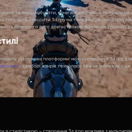
увати та масштабувати, вони забезпечують потужніший емоц
 того, щоб створити 3d гру на телефон (Андроїд або Айфо
ність бренду та його довгостроковий успіх на ігровому р
тилі
оплюють усі основні платформи: можна створити 3d гру дл
-проєкти
. У виборі жанрів технологія теж не обмежує – це
 зі стилістикою – створення 3д ігор можливе з мультиплі