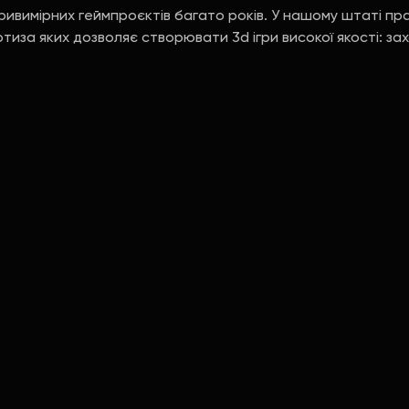
тривимірних геймпроєктів багато років. У нашому штаті п
ртиза яких дозволяє створювати 3d ігри високої якості: за