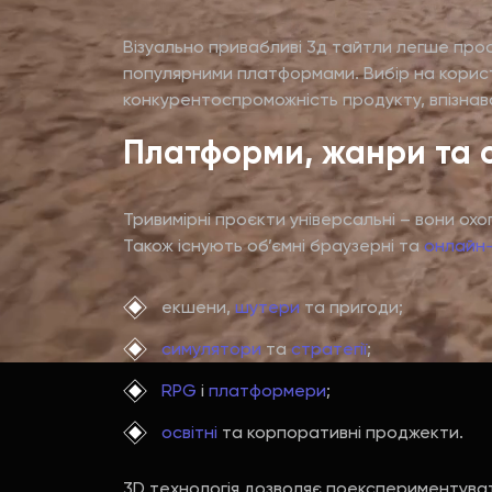
Візуально привабливі 3д тайтли легше прос
популярними платформами. Вибір на користь
конкурентоспроможність продукту, впізнава
Платформи, жанри та с
Тривимірні проєкти універсальні – вони ох
Також існують об’ємні браузерні та
онлайн
екшени,
шутери
та пригоди;
симулятори
та
стратегії
;
RPG
і
платформери
;
освітні
та корпоративні проджекти.
3D технологія дозволяє поекспериментувати