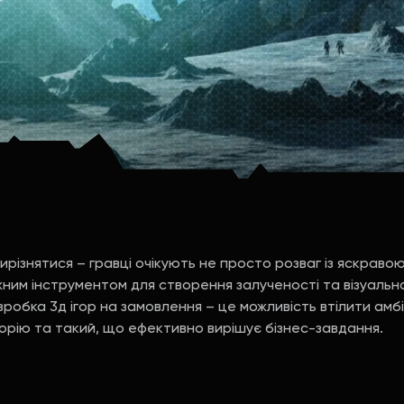
ирізнятися – гравці очікують не просто розваг із яскраво
жним інструментом для створення залученості та візуаль
зробка 3д ігор на замовлення – це можливість втілити амбі
орію та такий, що ефективно вирішує бізнес-завдання.