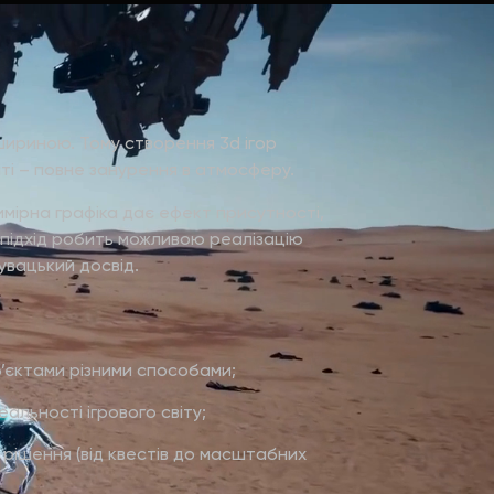
 шириною. Тому створення 3d ігор
аті – повне занурення в атмосферу.
вимірна графіка дає ефект присутності,
 підхід робить можливою реалізацію
увацький досвід.
б’єктами різними способами;
альності ігрового світу;
і рішення (від квестів до масштабних