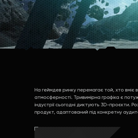
На геймдев ринку перемагає той, хто вміє в
атмосферності. Тривимірна графіка є поту
індустрії сьогодні диктують 3D-проєкти. Ро
продукт, адаптований під конкретну аудит