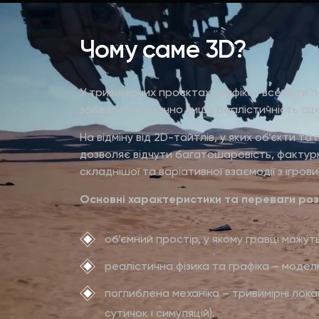
Чому саме 3D?
У тривимірних проєктах графіка і всесвіти
забезпечує значно вищу реалістичність сце
На відміну від 2D-тайтлів, у яких об’єкти т
дозволяє відчути багатошаровість, фактурн
складнішої та варіативної взаємодії з іг
Основні характеристики та переваги роз
об’ємний простір, у якому гравці можу
реалістична фізика та графіка – моделю
поглиблена механіка – тривимірні локац
сутичок і симуляцій).