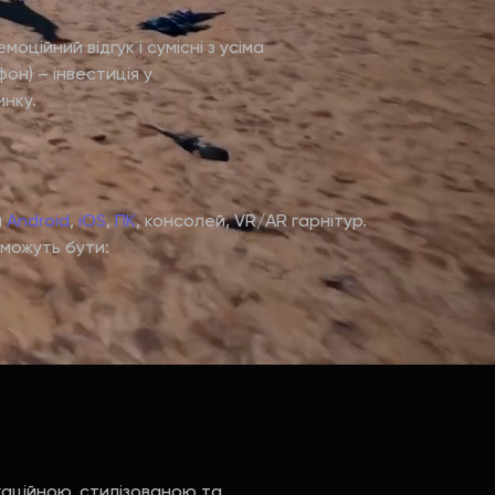
ійний відгук і сумісні з усіма
н) – інвестиція у
инку.
я
Android
,
iOS
,
ПК
, консолей, VR/AR гарнітур.
 можуть бути:
каційною, стилізованою та