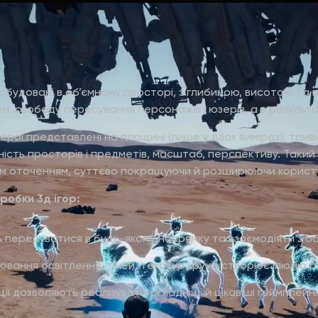
 побудовані в об’ємному просторі, з глибиною, висотою та
н, свободу пересування персонажів і юзерів, а в результ
а герої представлені на площині (лише у двох вимірах), три
ість просторів і предметів, масштаб, перспективу. Такий
ровим оточенням, суттєво покращуючи й розширюючи корист
робки 3д ігор:
ть пересуватися в будь-якому напрямку та взаємодіяти з о
вання освітлення, тіней, текстур і рухів створює ілюзію ре
ії дозволяють реалізувати складніші й цікавіші геймплейн