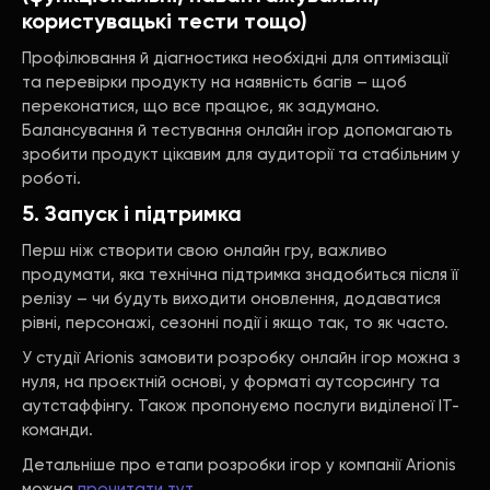
користувацькі тести тощо)
Профілювання й діагностика необхідні для оптимізації
та перевірки продукту на наявність багів – щоб
переконатися, що все працює, як задумано.
Балансування й тестування онлайн ігор допомагають
зробити продукт цікавим для аудиторії та стабільним у
роботі.
5. Запуск і підтримка
Перш ніж створити свою онлайн гру, важливо
продумати, яка технічна підтримка знадобиться після її
релізу – чи будуть виходити оновлення, додаватися
рівні, персонажі, сезонні події і якщо так, то як часто.
У студії Arionis замовити розробку онлайн ігор можна з
нуля, на проєктній основі, у форматі аутсорсингу та
аутстаффінгу. Також пропонуємо послуги виділеної IT-
команди.
Детальніше про етапи розробки ігор у компанії Arionis
можна
прочитати тут
.