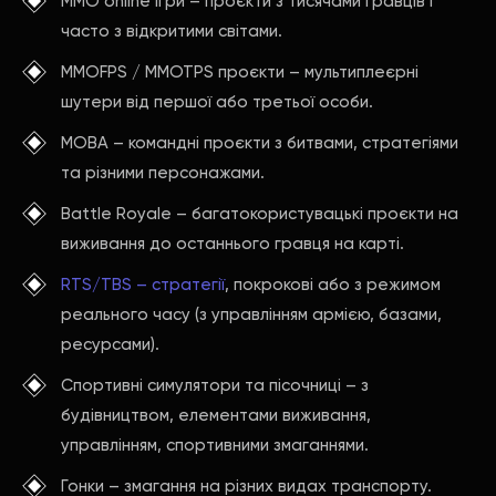
MMO online ігри – проєкти з тисячами гравців і
часто з відкритими світами.
MMOFPS / MMOTPS проєкти – мультиплеєрні
шутери від першої або третьої особи.
MOBA – командні проєкти з битвами, стратегіями
та різними персонажами.
Battle Royale – багатокористувацькі проєкти на
виживання до останнього гравця на карті.
RTS/TBS – стратегії
, покрокові або з режимом
реального часу (з управлінням армією, базами,
ресурсами).
Спортивні симулятори та пісочниці – з
будівництвом, елементами виживання,
управлінням, спортивними змаганнями.
Гонки – змагання на різних видах транспорту.