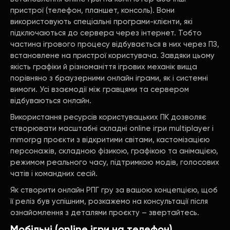
пристрої (телефон, планшет, консоль). Вони
використовують спеціальні програми-клієнти, які
підключаються до сервера через інтернет. Тобто
частина ігрового процесу відбувається в них через ПЗ,
встановлене на пристрої користувача. Завдяки цьому
якість графіки й різноманіття ігрових механік вища
порівняно з браузерними онлайн іграми, як і системні
вимоги. Усі взаємодії між гравцями та сервером
відбуваються онлайн.
Використання ресурсів користувацьких ПК дозволяє
створювати масштабні складні online ігри multiplayer і
mmorpg проєкти з відкритими світами, кастомізацією
персонажів, складною фізикою, графікою та анімацією,
режимом реального часу, підтримкою модів, голосових
чатів і командних сесій.
Як створити онлайн РПГ гру за вашою концепцією, щоб
її реліз був успішним, розкажемо на консультації після
ознайомлення з деталями проєкту – звертайтесь.
Мобільні (online ігри на телефон)