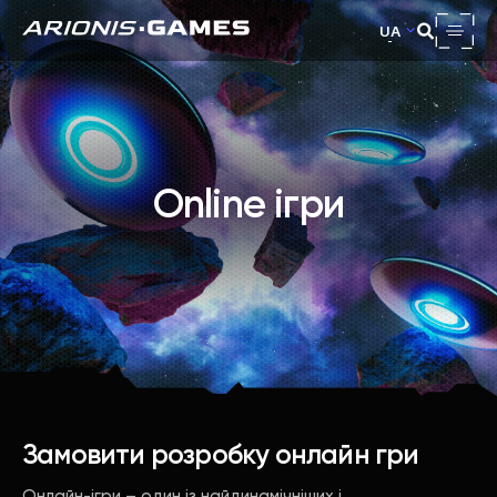
UA
Online ігри
Замовити розробку онлайн гри
Онлайн-ігри – один із найдинамічніших і