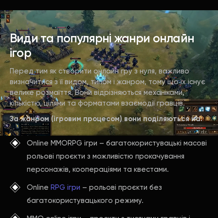
Види та популярні жанри онлайн
ігор
Перед тим як створити онлайн гру з нуля, важливо
визначитися з її видом, типом і жанром, тому що їх існує
велике розмаїття. Вони відрізняються механіками,
кількістю, цілями та форматами взаємодії гравців.
За жанром (ігровим процесом) вони поділяються на:
Online MMORPG ігри – багатокористувацькі масові
рольові проєкти з можливістю прокачування
персонажів, коопераціями та квестами.
Online
RPG ігри
– рольові проєкти без
багатокористувацького режиму.