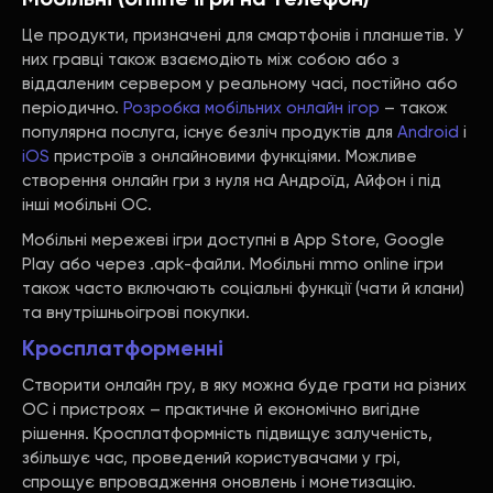
Це продукти, призначені для смартфонів і планшетів. У
них гравці також взаємодіють між собою або з
віддаленим сервером у реальному часі, постійно або
періодично.
Розробка мобільних онлайн ігор
– також
популярна послуга, існує безліч продуктів для
Android
і
iOS
пристроїв з онлайновими функціями. Можливе
створення онлайн гри з нуля на Андроїд, Айфон і під
інші мобільні ОС.
Мобільні мережеві ігри доступні в App Store, Google
Play або через .apk-файли. Мобільні mmo online ігри
також часто включають соціальні функції (чати й клани)
та внутрішньоігрові покупки.
Кросплатформенні
Створити онлайн гру, в яку можна буде грати на різних
ОС і пристроях – практичне й економічно вигідне
рішення. Кросплатформність підвищує залученість,
збільшує час, проведений користувачами у грі,
спрощує впровадження оновлень і монетизацію.