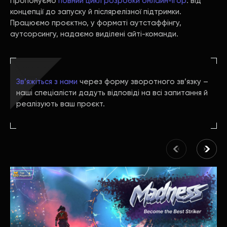
Пропонуємо
повний цикл розробки онлайн-ігор
: від
концепції до запуску й післярелізної підтримки.
Працюємо проєктно, у форматі аутстаффінгу,
аутсорсингу, надаємо виділені айті-команди.
Зв’яжіться з нами
через форму зворотного зв’язку –
наші спеціалісти дадуть відповіді на всі запитання й
реалізують ваш проєкт.