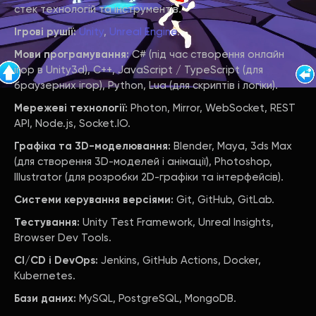
стек технологій та інструментів.
Ігрові рушії:
Unity
,
Unreal Engine
.
Мови програмування:
C# (під час створення онлайн
ігор в Unity3d), C++, JavaScript / TypeScript (для
браузерних ігор), Python, Lua (для скриптів і логіки).
Мережеві технології:
Photon, Mirror, WebSocket, REST
API, Node.js, Socket.IO.
Графіка та 3D-моделювання:
Blender, Maya, 3ds Max
(для створення 3D-моделей і анімації), Photoshop,
Illustrator (для розробки 2D-графіки та інтерфейсів).
Системи керування версіями:
Git, GitHub, GitLab.
Тестування:
Unity Test Framework, Unreal Insights,
Browser Dev Tools.
CI/CD і DevOps:
Jenkins, GitHub Actions, Docker,
Kubernetes.
Бази даних:
MySQL, PostgreSQL, MongoDB.