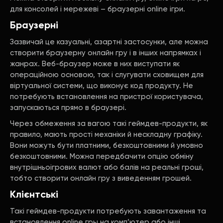
для консолей і мережеві – браузерні online ігри.
Браузерні
Зазвичай це казуальні, азартні застосунки, але можна
створити браузерну онлайн гру і в інших напрямках і
жанрах. Веб-браузер може в них виступати як
операційною основою, так і слугувати сховищем для
віртуальної системи, що виконує код продукту. Не
потребують встановлення на пристрої користувача,
запускаються прямо в браузері.
Через обмеження за вагою такі геймдев-продукти, як
правило, мають прості механіки й нескладну графіку.
Вони можуть бути платними, безкоштовними й умовно
безкоштовними. Можна передбачити опцію обміну
внутрішньоігрових валют або балів на реальні гроші,
тобто створити онлайн гру з виведенням грошей.
Клієнтські
Такі геймдев-продукти потребують завантаження та
встановлення online гры на комп’ютер або інші