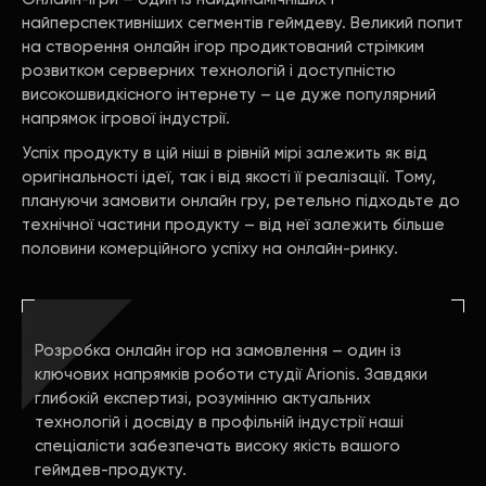
найперспективніших сегментів геймдеву. Великий попит
на створення онлайн ігор продиктований стрімким
розвитком серверних технологій і доступністю
високошвидкісного інтернету – це дуже популярний
напрямок ігрової індустрії.
Успіх продукту в цій ніші в рівній мірі залежить як від
оригінальності ідеї, так і від якості її реалізації. Тому,
плануючи замовити онлайн гру, ретельно підходьте до
технічної частини продукту – від неї залежить більше
половини комерційного успіху на онлайн-ринку.
Розробка онлайн ігор на замовлення – один із
ключових напрямків роботи студії Arionis. Завдяки
глибокій експертизі, розумінню актуальних
технологій і досвіду в профільній індустрії наші
спеціалісти забезпечать високу якість вашого
геймдев-продукту.