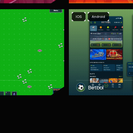
IOS
Android
Betbol