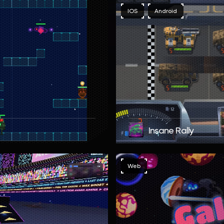
IOS
Android
Insane Rally
Web