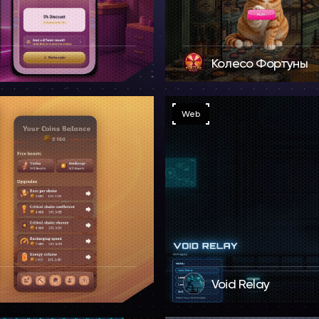
Колесо Фортуны
Web
Void Relay