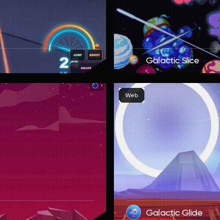
Galactic Slice
Web
Galactic Glide