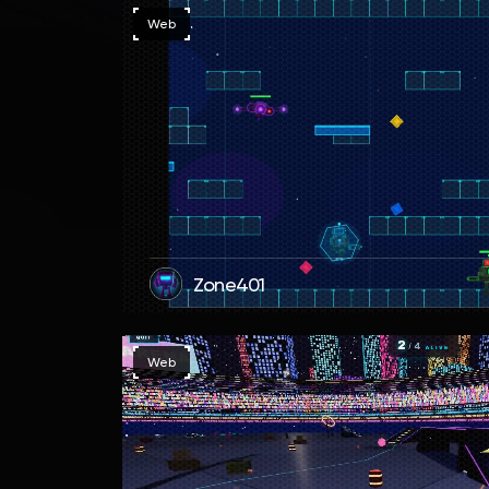
Web
Zone401
Web