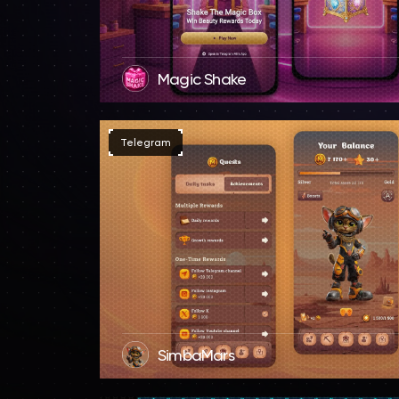
Magic Shake
Telegram
SimbaMars