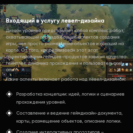
Входящий в услугу левел-дизайна
Дизайн уровней представляет собой комплекс работ,
охватывающий гораздо больше аспектов создания
игры, чем просто размещение объектов и локаций на
карте. От того, как реализован этот этап
проектирования геймдев-продуктов зависит качество
геймплея, динамика прохождения и пользовательский
опыт.
Какие аспекты включает работа над левел-дизайном:
Разработка концепции: идей, логики и сценариев
прохождения уровней.
Составление и ведение геймдизайн-документа,
карты, размещение объектов, описание логики.
Создание интерактивных прототипов –