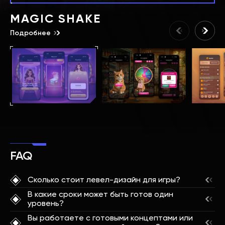
MAGIC SHAKE
Подробнее
FAQ
Сколько стоит левел-дизайн для игры?
В какие сроки может быть готов один
Стоимость дизайна уровней для игры зависит
уровень?
от масштаба проекта, сложности и количества
Вы работаете с готовыми концептами или
уровней, жанра, целевой платформы (или их
Сроки подготовки одного игрового уровня