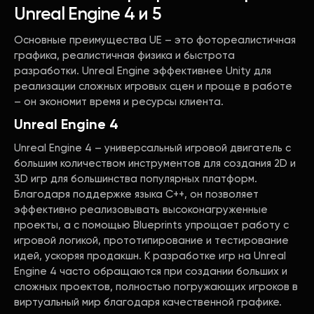
Unreal Engine 4 и 5
Основные преимущества UE – это фотореалистичная
графика, реалистичная физика и быстрота
разработки. Unreal Engine эффективнее Unity для
реализации сложных игровых сцен и проще в работе
– он экономит время и ресурсы клиента.
Unreal Engine 4
Unreal Engine 4 – универсальный игровой двигатель с
большим количеством инструментов для создания 2D и
3D игр для большинства популярных платформ.
Благодаря поддержке языка C++, он позволяет
эффективно реализовывать высоконагруженные
проекты, а с помощью Blueprints упрощает работу с
игровой логикой, прототипирование и тестирование
идей, ускоряя продакшн. К разработке игр на Unreal
Engine 4 часто обращаются при создании больших и
сложных проектов, полностью погружающих игроков в
виртуальный мир благодаря качественной графике.