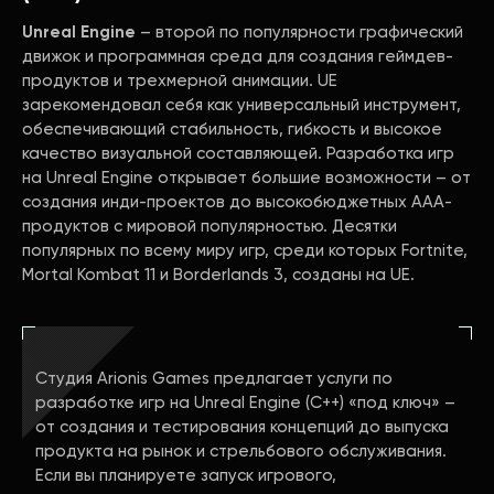
Unreal Engine
– второй по популярности графический
движок и программная среда для создания геймдев-
продуктов и трехмерной анимации. UE
зарекомендовал себя как универсальный инструмент,
обеспечивающий стабильность, гибкость и высокое
качество визуальной составляющей. Разработка игр
на Unreal Engine открывает большие возможности – от
создания инди-проектов до высокобюджетных ААА-
продуктов с мировой популярностью. Десятки
популярных по всему миру игр, среди которых Fortnite,
Mortal Kombat 11 и Borderlands 3, созданы на UE.
Студия Arionis Games предлагает услуги по
разработке игр на Unreal Engine (C++) «под ключ» –
от создания и тестирования концепций до выпуска
продукта на рынок и стрельбового обслуживания.
Если вы планируете запуск игрового,