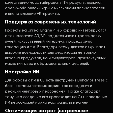
качественно масштабировать IT-продукты, включая
open-world онлайн игры с миллионами пользователей
и впечатляющие VR-проекты.
Поддержка современных технологий
Проекты на Unreal Engine 4 и 5 хорошо интегрируются
с технологиями AR/VR, поддерживают трассировку
лучей, искусственный интеллект, процедурную
генерацию и т.д. Благодаря этому движок открывает
широкие возможности для реализации не только
игровых продуктов, но и симуляторов, архитектурных,
маркетинговых и образовательных решений.
Настройка ИИ
Для работы с ИИ в UE есть инструмент Behavior Trees с
блок-схемами готовых вариантов поведения и
реакций неигровых персонажей. Также благодаря
тому, что создание игр происходит на C++, поведение
ИИ персонажей можно настраивать и на нем.
Оптимизация затрат (встроенные