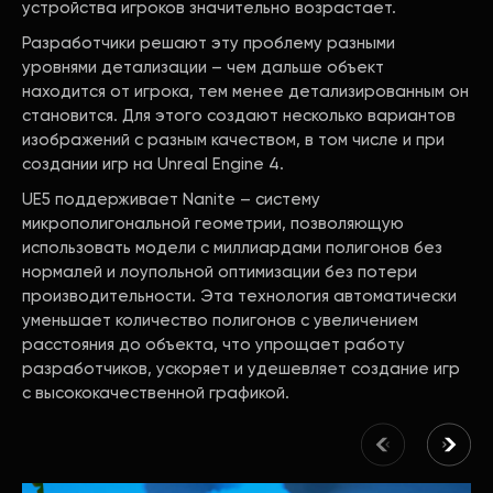
устройства игроков значительно возрастает.
Разработчики решают эту проблему разными
уровнями детализации – чем дальше объект
находится от игрока, тем менее детализированным он
становится. Для этого создают несколько вариантов
изображений с разным качеством, в том числе и при
создании игр на Unreal Engine 4.
UE5 поддерживает Nanite – систему
микрополигональной геометрии, позволяющую
использовать модели с миллиардами полигонов без
нормалей и лоупольной оптимизации без потери
производительности. Эта технология автоматически
уменьшает количество полигонов с увеличением
расстояния до объекта, что упрощает работу
разработчиков, ускоряет и удешевляет создание игр
с высококачественной графикой.