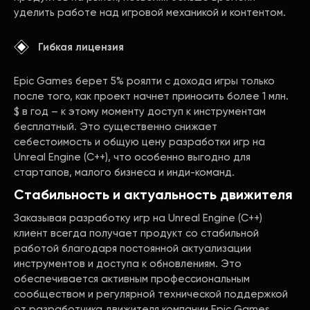
уделить работе над игровой механикой и контентом.
Гибкая лицензия
Epic Games берет 5% роялти с дохода игры только
после того, как проект начнет приносить более 1 млн.
$ в год – к этому моменту доступ к инструментам
бесплатный. Это существенно снижает
себестоимость и общую цену разработки игр на
Unreal Engine (C++), что особенно выгодно для
стартапов, малого бизнеса и инди-команд.
Стабильность и актуальность движителя
Заказывая разработку игр на Unreal Engine (C++)
клиент всегда получает продукт со стабильной
работой благодаря постоянной актуализации
инструментов и доступа к обновлениям. Это
обеспечивается активным профессиональным
сообществом и регулярной технической поддержкой
от разработчика движителя компании Epic Games.