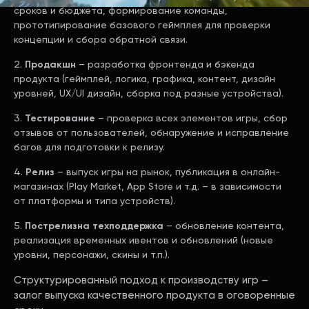
сроков и бюджета, формирование команды,
прототипирование базового геймплея для проверки
концепции и сбора обратной связи.
Продакшн
– разработка фронтенда и бэкенда
продукта (геймплей, логика, графика, контент, дизайн
уровней, UX/UI дизайн, сборка под разные устройства).
Тестирование
– проверка всех элементов игры, сбор
отзывов от пользователей, обнаружение и исправление
багов для подготовки к релизу.
Релиз
– выпуск игры на рынок, публикация в онлайн-
магазинах (Play Market, App Store и т.д. – в зависимости
от платформы и типа устройств).
Пострелизна техподдержка
– обновление контента,
реализация временных ивентов и обновлений (новые
уровни, персонажи, скины и т.п.).
Структурированный подход к производству игр –
залог выпуска качественного продукта в оговоренные