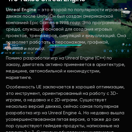
Unreal Engine
– это второй по популярности игровой
движок после Unity. Он был создан американской
компанией Epic Games в 1998 году. Это программная
среда, служащая основой для создания игровых
проектов, тренажеров, симуляций и визуализаций. Она
позволяет работать с персонажами, графикой,
физикой и логикой.
Помимо разработки игр на Unreal Engine (C++) по
заказу, двигатель активно применяется в архитектуре,
медицине, автомобильной и киноиндустрии,
маркетинге.
Особенность UE заключается в хорошей оптимизации,
это инструмент, ориентированный на работу с 3D-
играми, а недавно и с 2D-играми. Существует
несколько версий движка, сейчас самая популярная
разработка игр на Unreal Engine 4. Но недавно вышла
усовершенствованная пятая версия, а также до сих
пор существуют геймдев-продукты, написанные на