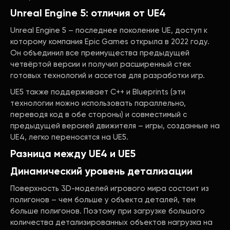
Unreal Engine 5: отличия от UE4
Unreal Engine 5 – последнее поколение UE, доступ к
которому компания Epic Games открыла в 2022 году.
Он объединил все преимущества предыдущей
четвёртой версии и получил расширенный стек
готовых технологий и ассетов для разработки игр.
UE5 также поддерживает C++ и Blueprints (эти
технологии можно использовать параллельно,
переводя код в обе стороны) и совместимый с
предыдущей версией движителя – игры, созданные на
UE4, легко переносятся на UE5.
Разница между UE4 и UE5
Динамический уровень детализации
Поверхность 3D-моделей игрового мира состоит из
полигонов – чем больше у объекта деталей, тем
больше полигонов. Поэтому при загрузке большого
количества детализированных объектов нагрузка на