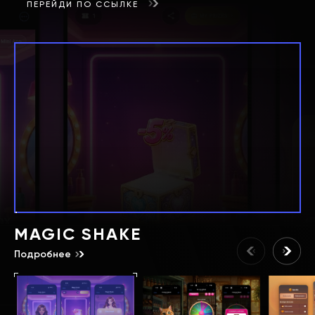
ПЕРЕЙДИ ПО ССЫЛКЕ
MAGIC SHAKE
Подробнее