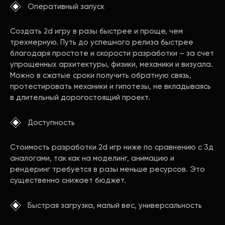
Оперативный запуск
Создать 2d игру в разы быстрее и проще, чем
трехмерную. Путь до успешного релиза быстрее
благодаря простоте и скорости разработки – за счет
упрощенных архитектуры, физики, механики и визуала.
Можно в сжатые сроки получить обратную связь,
протестировать механики и гипотезы, не вкладываясь
в длительный дорогостоящий проект.
Доступность
Стоимость разработки 2d игр ниже по сравнению с 3д
аналогами, так как на моделинг, анимацию и
рендеринг требуется в разы меньше ресурсов. Это
существенно снижает бюджет.
Быстрая загрузка, малый вес, универсальность