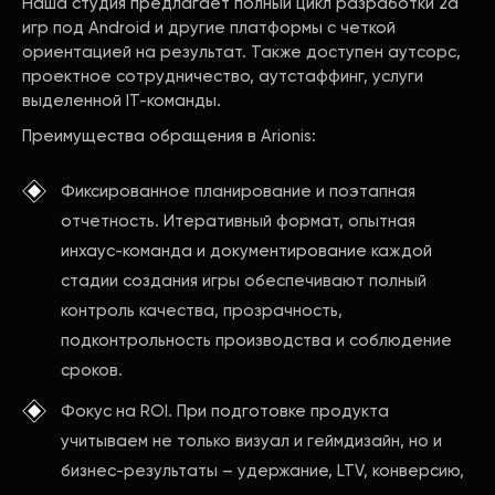
Наша студия предлагает полный цикл разработки 2d
игр под Android и другие платформы с четкой
ориентацией на результат. Также доступен аутсорс,
проектное сотрудничество, аутстаффинг, услуги
выделенной IT-команды.
Преимущества обращения в Arionis:
Фиксированное планирование и поэтапная
отчетность. Итеративный формат, опытная
инхаус-команда и документирование каждой
стадии создания игры обеспечивают полный
контроль качества, прозрачность,
подконтрольность производства и соблюдение
сроков.
Фокус на ROI. При подготовке продукта
учитываем не только визуал и геймдизайн, но и
бизнес-результаты – удержание, LTV, конверсию,