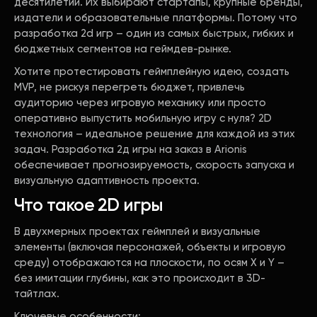
десятилетий. Их выбирают стартапы, крупные бренды,
издатели и образовательные платформы. Потому что
разработка 2d игр – один из самых быстрых, гибких и
бюджетных сегментов на геймдев-рынке.
Хотите протестировать геймплейную идею, создать
MVP, не рискуя перегреть бюджет, привлечь
аудиторию через игровую механику или просто
оперативно выпустить мобильную игру с нуля? 2D
технология – идеальное решение для каждой из этих
задач. Разработка 2д игры на заказ в Arionis
обеспечивает прогнозируемость, скорость запуска и
визуальную адаптивность проекта.
Что такое 2D игры
В двухмерных проектах геймплей и визуальные
элементы (включая персонажей, объекты и игровую
среду) отображаются на плоскости, по осям X и Y –
без имитации глубины, как это происходит в 3D-
тайтлах.
Ключевые особенности: