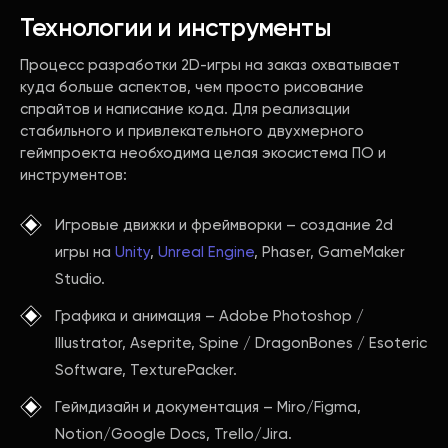
Технологии и инструменты
Процесс разработки 2D-игры на заказ охватывает
куда больше аспектов, чем просто рисование
спрайтов и написание кода. Для реализации
стабильного и привлекательного двухмерного
геймпроекта необходима целая экосистема ПО и
инструментов:
Игровые движки и фреймворки – создание 2d
игры на
Unity
,
Unreal Engine
, Phaser, GameMaker
Studio.
Графика и анимация – Adobe Photoshop /
Illustrator, Aseprite, Spine / DragonBones / Esoteric
Software, TexturePacker.
Геймдизайн и документация – Miro/Figma,
Notion/Google Docs, Trello/Jira.