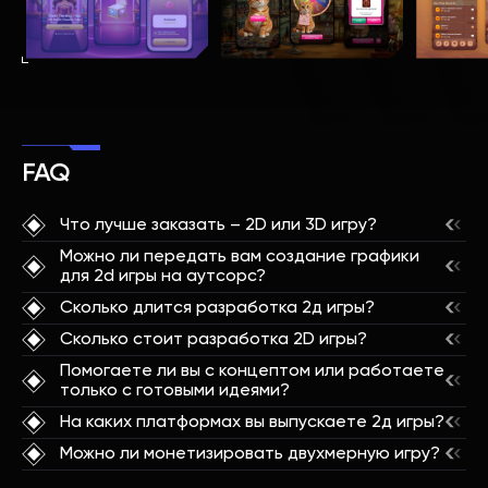
FAQ
Что лучше заказать – 2D или 3D игру?
Можно ли передать вам создание графики
Единого ответа на этот вопрос нет – все
для 2d игры на аутсорс?
зависит от концепции, жанра, ваших бизнес-
Сколько длится разработка 2д игры?
целей, а также особенностей аудитории и
Конечно, у нас много разных форматов
платформ, на которых планируется продвигать
сотрудничества. В том числе можно заказать
Сколько стоит разработка 2D игры?
В среднем на создание 2d игр требуется от 1
проект. Двухмерные игры позволяют быстрее
создание 2д графики для игры на условиях
до 6 месяцев. Срок реализации проекта
Помогаете ли вы с концептом или работаете
Бюджет формируется на основе требований к
выйти на рынок, протестировать гипотезы,
аутсорсинга – проработаем концепт-арт,
только с готовыми идеями?
зависит от его масштаба, сложности
графике, логике, монетизации и особенностей
отлично подходят для мобильных и браузерных
двухмерный гейм-арт, UX/UI дизайн и другие
применяемых механик, графики и необходимости
На каких платформах вы выпускаете 2д игры?
целевых платформ. Также цена разработки 2d
Мы работаем в обоих форматах, независимо от
решений. Трехмерные аналоги обеспечивают
аспекты продукта. Больше информации о
интеграции с бэкендом или аналитикой.
игр зависит от количества уровней,
того, нужна вам разработка полного цикла или
Можно ли монетизировать двухмерную игру?
более глубокое погружение в атмосферу и
создании интерфейсов для игр можно получить
Мы можем создать 2d игру на Андроид, iOS, ПК
персонажей, степени детализации анимаций,
Например, простую аркаду можно сделать за
только какая-то часть услуг. Реализуем вашу
широкие возможности для детализации
перейдя
по ссылке
.
(Windows, macOS, Linux), веб-платформы