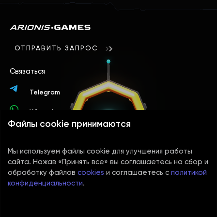
Конечно. При заказе разработки 2д игр
стиля рисовки (Pixel art, flat 2D или hand-drawn)
4-6 недель. Работа над тайтлом средней
идею или предложим свои концепции, механики
графики. Подробнее о разработке 3D игр –
(HTML5, WebGL, WebAssembly) и консоли
доступны любые модели монетизации, начиная
и наличия кастомных элементов (например,
сложности с уровнями и монетизацией займет в
и визуальный стиль, создав их для вашего
здесь
.
(Nintendo Switch, Xbox, PlayStation). Также
от рекламы и внутриигровых покупок до
использования индивидуального арта вместо
среднем 2-3 месяца. На разработку
проекта с нуля. Если у вас есть готовая идея,
разрабатываем тайтлы для соцсетей и
подписок, премиум-доступа и гибридных
готовых ассетов и пр.).
коммерческого проекта с кастомной графикой и
производство игры займет немного меньше
мессенджеров (например, Telegram) и игровых
вариантов.
серверной частью потребуется 4-6 месяцев и
времени.
ОТПРАВИТЬ ЗАПРОС
Мы рассчитываем и согласуем стоимость на
площадок – Steam, itch.io и др. Больше
более. Подробнее о разработке бэкенда для
этапе подготовки техзадания и геймдизайн-
информации о разработке игр для ТГ –
здесь
.
игр – на странице
Разработка игровых
Связаться
документа, после аудита проекта. Детальная
серверов
.
информация доступна на страницах
ТЗ для игры
Telegram
и
Геймдизайн
.
WhatsApp
Файлы cookie принимаются
Контакты
Мы используем файлы cookie для улучшения работы
+44 78 9394 4156
сайта. Нажав «Принять все» вы соглашаетесь на сбор и
info@arionisgames.com
обработку файлов
cookies
и соглашаетесь с
политикой
конфиденциальности
.
Социальные медиа
Политика cookies
Политика конфиденциальности