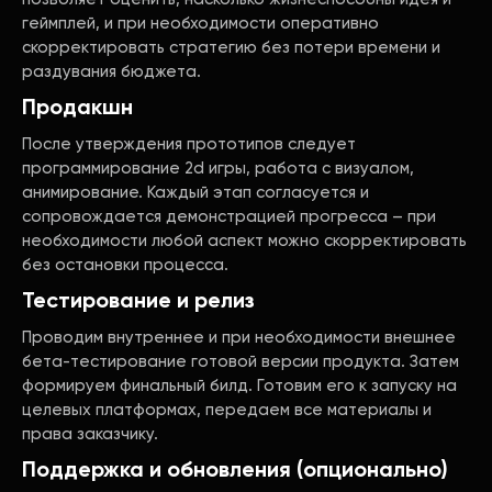
геймплей, и при необходимости оперативно
скорректировать стратегию без потери времени и
раздувания бюджета.
Продакшн
После утверждения прототипов следует
программирование 2d игры, работа с визуалом,
анимирование. Каждый этап согласуется и
сопровождается демонстрацией прогресса – при
необходимости любой аспект можно скорректировать
без остановки процесса.
Тестирование и релиз
Проводим внутреннее и при необходимости внешнее
бета-тестирование готовой версии продукта. Затем
формируем финальный билд. Готовим его к запуску на
целевых платформах, передаем все материалы и
права заказчику.
Поддержка и обновления (опционально)