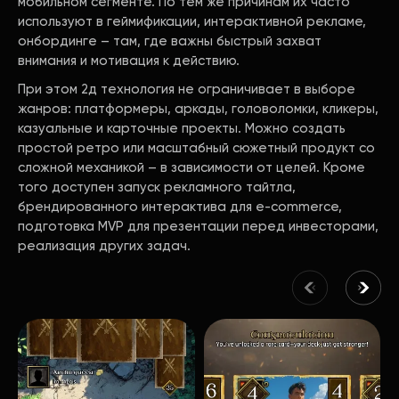
мобильном сегменте. По тем же причинам их часто
используют в геймификации, интерактивной рекламе,
онбординге – там, где важны быстрый захват
внимания и мотивация к действию.
При этом 2д технология не ограничивает в выборе
жанров: платформеры, аркады, головоломки, кликеры,
казуальные и карточные проекты. Можно создать
простой ретро или масштабный сюжетный продукт со
сложной механикой – в зависимости от целей. Кроме
того доступен запуск рекламного тайтла,
брендированного интерактива для e-commerce,
подготовка MVP для презентации перед инвесторами,
реализация других задач.