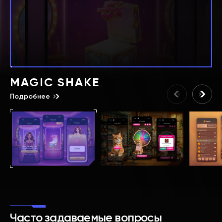
MAGIC SHAKE
Подробнее
Часто задаваемые вопросы