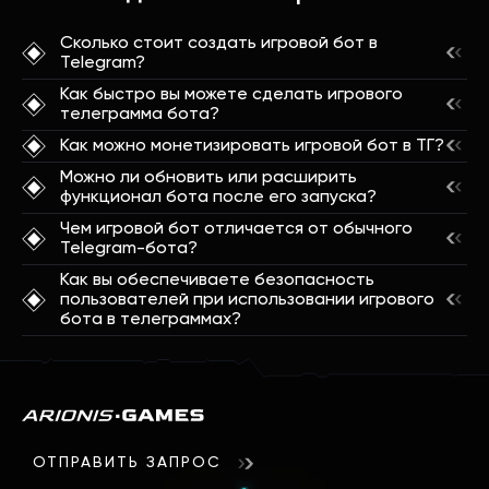
Сколько стоит создать игровой бот в
Telegram?
Как быстро вы можете сделать игрового
Бюджет каждого проекта рассчитывается
телеграмма бота?
индивидуально. На стоимость разработки
Как можно монетизировать игровой бот в ТГ?
игровых ботов в телеграммах влияет сложность
Сроки работы над проектом зависят от его
функционала и игровых механик, наличие
масштаба и сложности: на простой ТГ-
кликер
Можно ли обновить или расширить
Несмотря на технические ограничения
функционал бота после его запуска?
интеграций, особенности хостинга, серверов,
или
викторину
в среднем требуется от 3-4
платформы, способов монетизации существует
баз данных.
недель, на реализацию
RPG
-бота или
Чем игровой бот отличается от обычного
достаточно много: внутриигровые валюты,
Да, конечно. В этом состоит одно из основных
Telegram-бота?
многопользовательской
Idle-игры
понадобится
К примеру, RPG-тайтл с прокачкой, внутренней
донаты, платные функции и подписки.
преимуществ кастомной разработки ботов для
от 2-3 месяцев. Сроки, как и стоимость
Как вы обеспечиваете безопасность
валютой, магазином и лидербордом будет
Дополнительно можно подключить Telegram
Telegram по сравнению с покупкой готовых
Функционал обычного ТГ-бота утилитарный –
разработки ботов для Telegram, мы
пользователей при использовании игрового
стоить дороже простой викторины с рейтингом
Payments или посторонние платежные системы
решений. Мы создаем такие проекты модульно,
система отвечает на вопросы, помогает
бота в телеграммах?
рассчитываем и прописываем на этапе
и несколькими командами. Idle-игра или тот же
для максимального удобства и безопасности
что позволяет оперативно внедрять новые
автоматизировать рутинные процессы,
составления
техзадания
после аудита задачи.
RPG-бот, но с мультиплеером,
транзакций.
ИИ
, сложной
механики, персонажи и опции, улучшать UX,
Мы используем шифрование, безопасное
рассылает уведомления (подробнее с
экономикой, подключением платежных систем –
интегрировать дополнительные сервисы и
хранение данных, защищенные каналы связи с
возможностями таких сервисов можно
еще дороже.
масштабировать уже запущенный продукт.
API, а также надежные платежные шлюзы. Это
ознакомиться на странице
Discord боты для
исключает утечку личной информации
игровых сообществ
).
пользователей или несанкционированный
ОТПРАВИТЬ ЗАПРОС
Гейм-боты создаются для развлечения и
доступ к транзакциям.