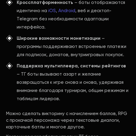
Кроссплатформенность
– боты отображаются
идентично на
iOS
,
Android
, веб и десктоп-
Telegram без необходимости адаптации
интерфейса.
Широкие возможности монетизации
–
программы поддерживают встроенные платежи
для подписок, донатов, внутриигровых покупок.
Поддержка мультиплеера, системы рейтингов
– ТГ боты вызывают азарт и желание
возвращаться к игре снова и снова, удерживая
внимание благодаря турнирам, общим режимам и
таблицам лидеров.
Можно сделать викторину с начислением баллов, RPG
с прокачкой персонажа через текстовые диалоги,
карточные батлы и многое другое.