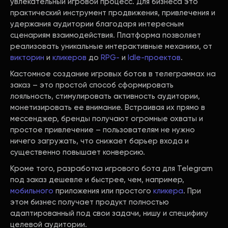
увлекательный игровой процесс. Для бизнеса это
практический инструмент продвижения, привлечения и
удержания аудитории благодаря интересным
сценариям взаимодействия. Платформа позволяет
реализовать уникальные интерактивные механики, от
викторин
и
кликеров
до
RPG-
и
Idle-проектов
.
Кастомное создание игровых ботов в телеграммах на
заказ – это простой способ сформировать
лояльность, стимулировать активность аудитории,
монетизировать ее внимание. Встраивая их прямо в
мессенджер, бренды получают огромные охваты и
простое привлечение – пользователям не нужно
ничего загружать, что снижает барьер входа и
существенно повышает конверсию.
Кроме того, разработка игрового бота для Telegram
под заказ дешевле и быстрее, чем, например,
мобильного
приложения или простого
кликера
. При
этом бизнес получает продукт полностью
адаптированный под свои задачи, нишу и специфику
целевой аудитории.