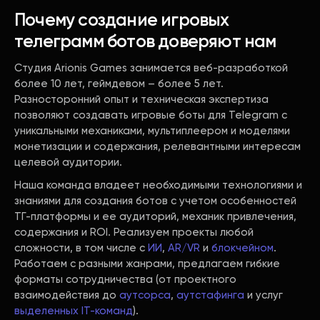
Почему создание игровых
телеграмм ботов доверяют нам
Студия Arionis Games занимается веб-разработкой
более 10 лет, геймдевом – более 5 лет.
Разносторонний опыт и техническая экспертиза
позволяют создавать игровые боты для Telegram с
уникальными механиками, мультиплеером и моделями
монетизации и содержания, релевантными интересам
целевой аудитории.
Наша команда владеет необходимыми технологиями и
знаниями для создания ботов с учетом особенностей
ТГ-платформы и ее аудиторий, механик привлечения,
содержания и ROI. Реализуем проекты любой
сложности, в том числе с
ИИ
,
AR/VR
и
блокчейном
.
Работаем с разными жанрами, предлагаем гибкие
форматы сотрудничества (от проектного
взаимодействия до
аутсорса
,
аутстафинга
и услуг
выделенных IT-команд
).