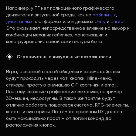
Например, у ТГ нет полноценного графического
движителя и визуальной среды, как на
мобильных
,
десктопных
платформах или в движках
Unity
и
Unreal
.
Это оказывает непосредственное влияние на выбор и
комбинации механик геймплея, монетизации и
конструирования самой архитектуры бота:
Ограниченные визуальные возможности
Игра, основной способ общения и взаимодействия
будут проходить через чат, кнопки, inline-меню,
стикеры, простую анимацию GIF, картинки и emoji.
Поэтому сложные графические механики, например
3D-экшен, недоступны. В таком же тайтле будут
отлично работать пошаговая система, RPG-элементы,
квесты и викторины. По тем же причинам UX должен
быть максимально прост – от логики команд до
расположения кнопок.