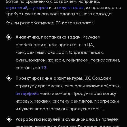
ботов по сравнению с созданием, например,
стратегий
,
шутеров
или
симуляторов
, их производство
требует системного последовательного подхода.
Как мы разрабатываем ТГ-ботов на заказ:
Аналитика, постановка задач.
Изучаем
особенности и цели проекта, его ЦА,
конкурентный ландшафт. Определяемся с
функционалом, жанром, геймплеем, технологиями,
составляем
ТЗ
.
Проектирование архитектуры, UX.
Создаем
структуру приложения, сценарии взаимодействия,
интерфейс
меню и команд. Продумываем логику
игровых механик, систему рейтингов, прогрессии
и мультиплеера (если они предусмотрены).
Разработка модулей и функционала.
Выполняем