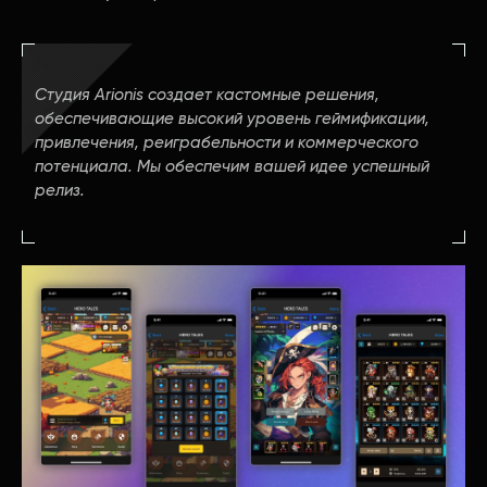
Студия Arionis создает кастомные решения,
обеспечивающие высокий уровень геймификации,
привлечения, реиграбельности и коммерческого
потенциала. Мы обеспечим вашей идее успешный
релиз.