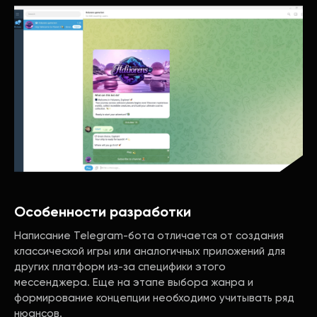
Особенности разработки
Написание Telegram-бота отличается от создания
классической игры или аналогичных приложений для
других платформ из-за специфики этого
мессенджера. Еще на этапе выбора жанра и
формирование концепции необходимо учитывать ряд
нюансов.