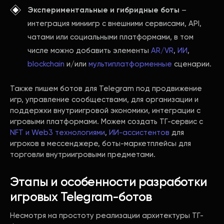
Экспериментальные и гибридные боты
–
интеграция миниигр с внешними сервисами, API,
чатами или социальными платформами, в том
числе можно добавить элементы
AR/VR
,
ИИ
,
blockchain
и/или
мультиплатформенные
сценарии.
Также пишем ботов для Telegram под продвижение
игр, управление сообществами, для организации и
поддержки внутриигровой экономики, интеграции с
игровыми платформами. Можем создать ТГ-сервис с
NFT и Web3 технологиями
,
ИИ-ассистентов
для
игроков в мессенджере, боты-маркетплейсы для
торговли внутриигровыми предметами.
Этапы и особенности разработки
игровых Telegram-ботов
Несмотря на простоту реализации архитектуры ТГ-