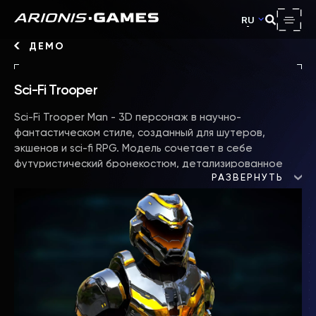
RU
ДЕМО
Sci-Fi Trooper
Sci-Fi Trooper Man - 3D персонаж в научно-
фантастическом стиле, созданный для шутеров,
экшенов и sci-fi RPG. Модель сочетает в себе
футуристический бронекостюм, детализированное
РАЗВЕРНУТЬ
снаряжение и реалистичные текстуры. Идеально
подходит для игр, где нужен солдат будущего или
боевой NPC.